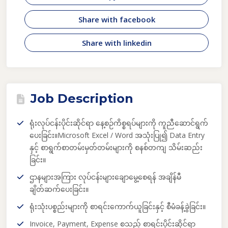
Share with facebook
Share with linkedin
Job Description
ရုံးလုပ်ငန်းပိုင်းဆိုင်ရာ နေ့စဉ်ကိစ္စရပ်များကို ကူညီဆောင်ရွက်
ပေးခြင်း
။
Microsoft Excel / Word အသုံးပြု၍ Data Entry
နှင့် စာရွက်စာတမ်းမှတ်တမ်းများကို စနစ်တကျ သိမ်းဆည်း
ခြင်း
။
ဌာနများအကြား လုပ်ငန်းများချောမွေ့စေရန် အချိန်မီ
ချိတ်ဆက်ပေးခြင်း
။
ရုံးသုံးပစ္စည်းများကို စာရင်းကောက်ယူခြင်းနှင့် စီမံခန့်ခွဲခြင်း
။
Invoice, Payment, Expense စသည့် စာရင်းပိုင်းဆိုင်ရာ