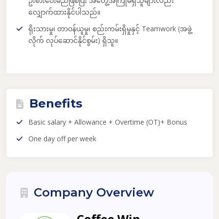
ဦးစားပေးမည်ဖြစ်ပြီး
အတွေ့အကြုံမရှိသူများလည်း
လျှောက်ထားနိုင်ပါသည်
။
ရိုးသားမှု၊ တာဝန်ယူမှု၊ စည်းကမ်းရှိမှုနှင့် Teamwork (အဖွဲ့
လိုက် လုပ်ဆောင်နိုင်စွမ်း) ရှိသူ
။
Benefits
Basic salary + Allowance + Overtime (OT)+ Bonus
One day off per week
Company Overview
Coffee Win