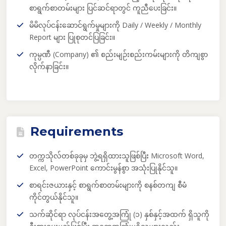
စာရွက်စာတမ်းများ ပြင်ဆင်ရာတွင် ကူညီပေးခြင်း
။
မိမိလုပ်ငန်းဆောင်ရွက်မှုများကို Daily / Weekly / Monthly
Report များ ပြုစုတင်ပြခြင်း
။
ကုမ္ပဏီ (Company) ၏ စည်းမျဉ်းစည်းကမ်းများကို တိကျစွာ
လိုက်နာခြင်း
။
Requirements
တက္ကသိုလ်တစ်ခုခုမှ ဘွဲ့ရရှိထားသူဖြစ်ပြီး Microsoft Word,
Excel, PowerPoint ကောင်းမွန်စွာ အသုံးပြုနိုင်သူ
။
စာရင်းဇယားနှင့် စာရွက်စာတမ်းများကို စနစ်တကျ စီမံ
ကိုင်တွယ်နိုင်သူ
။
သက်ဆိုင်ရာ လုပ်ငန်းအတွေ့အကြုံ (၁) နှစ်နှင့်အထက် ရှိသူကို