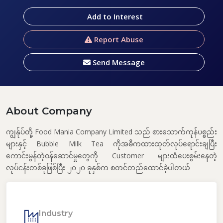
Add to Interest
Report Abuse
Send Message
About Company
ကျွန်ုပ်တို့ Food Mania Company Limited သည် စားသောက်ကုန်ပစ္စည်း
များနှင့် Bubble Milk Tea ကိုအဓိကထားထုတ်လုပ်ရောင်းချပြီး
ကောင်းမွန်တဲ့ဝန်ဆောင်မှုတွေကို Customer များထံပေးစွမ်းနေတဲ့
လုပ်ငန်းတစ်ခုဖြစ်ပြီး ၂၀၂၀ ခုနှစ်က စတင်တည်ထောင်ခဲ့ပါတယ်
Industry